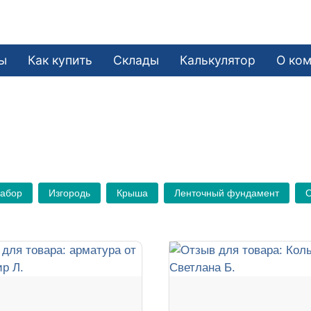
ы
Как купить
Склады
Калькулятор
О ко
Забор
Изгородь
Крыша
Ленточный фундамент
О