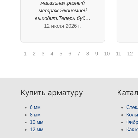
магазинах,разный
метраж.Экономней
выходит.Теперь буд…
12 июля 2026 г.
1
2
3
4
5
6
7
8
9
10
11
12
Купить арматуру
Катал
6 мм
Стек
8 мм
Кол
10 мм
Фибр
12 мм
Как 