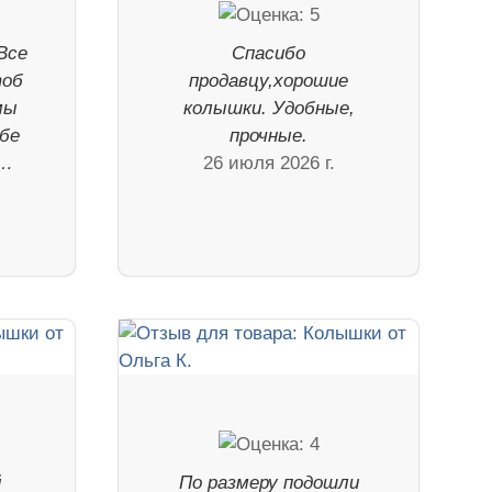
Все
Спасибо
тоб
продавцу,хорошие
мы
колышки. Удобные,
ебе
прочные.
р…
26 июля 2026 г.
й
По размеру подошли