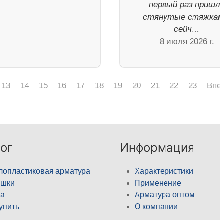
первый раз приш
стянутые стяжка
сейч…
8 июля 2026 г.
13
14
15
16
17
18
19
20
21
22
23
Вп
ог
Информация
лопластиковая арматура
Характеристики
ышки
Применение
а
Арматура оптом
купить
О компании