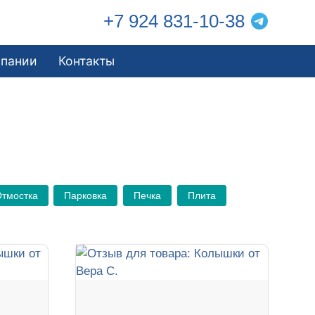
+7 924 831-10-38
мпании
Контакты
тмостка
Парковка
Печка
Плита