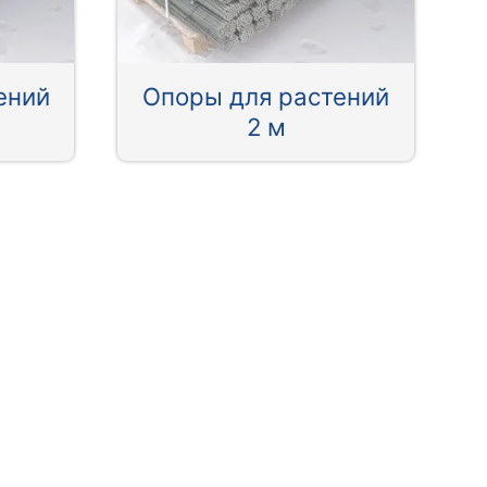
ений
Опоры для растений
2 м