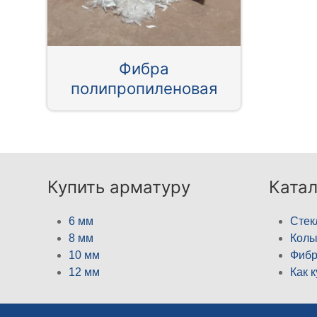
Фибра
полипропиленовая
Купить арматуру
Катал
6 мм
Стек
8 мм
Кол
10 мм
Фибр
12 мм
Как 