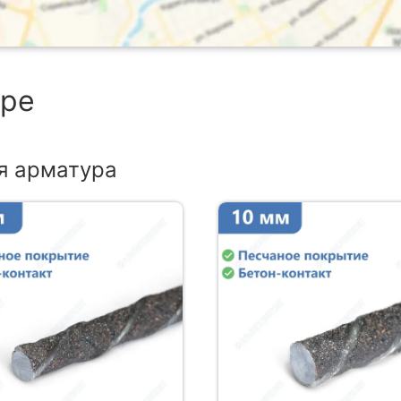
аре
я арматура