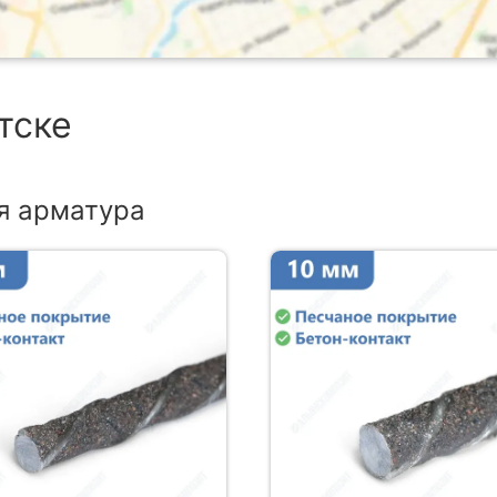
тске
я арматура