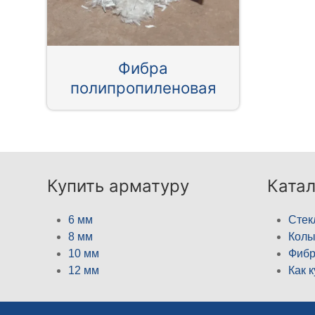
Фибра
полипропиленовая
Купить арматуру
Катал
6 мм
Стек
8 мм
Кол
10 мм
Фибр
12 мм
Как 