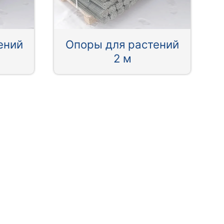
ений
Опоры для растений
2 м