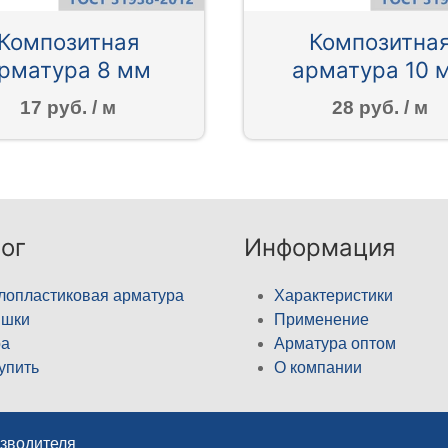
Композитная
Композитна
рматура 8 мм
арматура 10 
17 руб. / м
28 руб. / м
ог
Информация
лопластиковая арматура
Характеристики
ышки
Применение
а
Арматура оптом
купить
О компании
изводителя