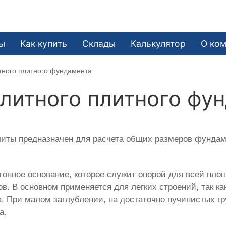
ы
Как купить
Склады
Калькулятор
О ко
тного плитного фундамента
литного плитного фу
иты предназначен для расчета общих размеров фундаме
нное основание, которое служит опорой для всей пло
ов. В основном применяется для легких строений, так к
а. При малом заглублении, на достаточно пучинистых г
а.