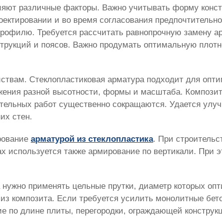
ияют различные факторы. Важно учитывать форму констр
оектировании и во время согласования предпочтительн
профилю. Требуется рассчитать равнопрочную замену ар
трукций и поясов. Важно продумать оптимальную плотн
ствам. Стеклопластиковая арматура подходит для опти
ужения разной высотности, формы и масштаба. Компози
ительных работ существенно сокращаются. Удается улуч
их стен.
рование
арматурой из стеклопластика
. При строительс
ах используется также армирование по вертикали. При
 нужно применять цельные прутки, диаметр которых оп
 из композита. Если требуется усилить монолитные бет
е по длине плиты, перегородки, ограждающей конструк