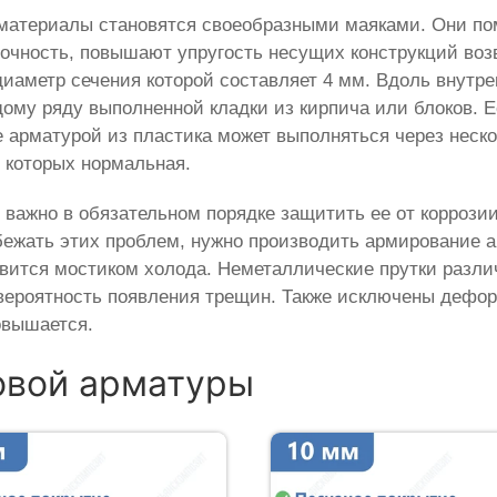
материалы становятся своеобразными маяками. Они по
рочность, повышают упругость несущих конструкций воз
иаметр сечения которой составляет 4 мм. Вдоль внутре
ждому ряду выполненной кладки из кирпича или блоков. 
е арматурой из пластика может выполняться через неско
ь которых нормальная.
 важно в обязательном порядке защитить ее от коррозии
бежать этих проблем, нужно производить армирование а
новится мостиком холода. Неметаллические прутки разл
 вероятность появления трещин. Также исключены дефо
овышается.
овой арматуры