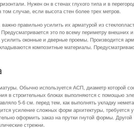
ризонтали. Нужен он в стенах глухого типа и в перегор
 том случае, если высота стен более трех метров.
, важно правильно усилить их арматурой из стеклоплас
. Предусматривается это по всему периметру внешних и 
 усилить оконные и дверные проемы. Производится арм
укладываются композитные материалы. Предусматривают
а
матуры. Обычно используется АСП, диаметр которой сос
ения в строительных блоках выполняются с помощью эле
тавляло 5-6 см. перед тем, как выполнять укладку неме
ится усиление сложных форм архитектуры, требуется у
ительно оформить заказ на прутки гнутой формы. Друг
ллические стрежни.