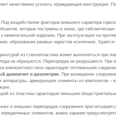
ляют качественно усилить ограждающие конструкции. П
. Под воздействием факторов внешнего характера гориз
бъектов, которые построены в зонах, где сейсмическая 
к нежелательной коррозии. При эксплуатации на протя
сокая, образование ржавых наростов исключено. Удаетс
рматурой из стеклопластика может выполняться при по
лода не образуются. Перегородка не разрушается. При
а композитного типа гарантирует оптимальное соедине
й диамагнит и диэлектрик
. При возведении сооружени
и аппаратуры, армирующие элементы из композитов – е
кции.
урой из пластика гарантирует меньшие общестроительн
них и внешних перегородок сооружения просчитывается
и определенных элементов, важно заранее предусмотрет