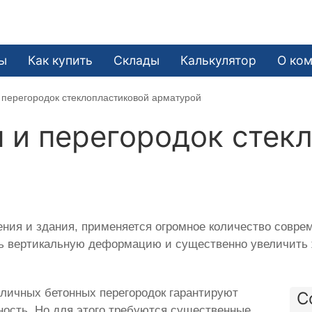
ы
Как купить
Склады
Калькулятор
О ко
 перегородок стеклопластиковой арматурой
 и перегородок стек
ения и здания, применяется огромное количество совр
тить вертикальную деформацию и существенно увеличить
личных бетонных перегородок гарантируют
С
ость. Но для этого требуются существенные