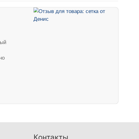
вый
но
Контакты